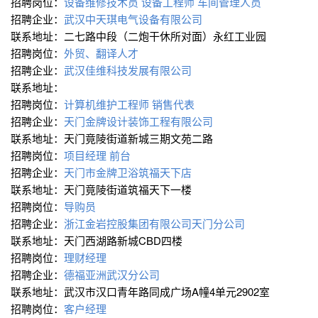
招聘岗位：
设备维修技术员
设备工程师
车间管理人员
招聘企业：
武汉中天琪电气设备有限公司
联系地址：二七路中段（二炮干休所对面）永红工业园
招聘岗位：
外贸、翻译人才
招聘企业：
武汉佳维科技发展有限公司
联系地址：
招聘岗位：
计算机维护工程师
销售代表
招聘企业：
天门金牌设计装饰工程有限公司
联系地址：天门竟陵街道新城三期文苑二路
招聘岗位：
项目经理
前台
招聘企业：
天门市金牌卫浴筑福天下店
联系地址：天门竟陵街道筑福天下一楼
招聘岗位：
导购员
招聘企业：
浙江金岩控股集团有限公司天门分公司
联系地址：天门西湖路新城CBD四楼
招聘岗位：
理财经理
招聘企业：
德福亚洲武汉分公司
联系地址：武汉市汉口青年路同成广场A幢4单元2902室
招聘岗位：
客户经理