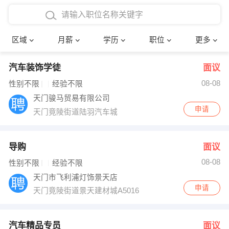
4000-5000元
本科
行政后勤
建筑装潢
确定
区域
月薪
学历
职位
更多
5000-8000元
硕士
销售岗位
教师
汽车装饰学徒
面议
8000-12000元
博士
文员
护士
08-08
性别不限
经验不限
12000-20000元
财务会计
传单派发
天门骏马贸易有限公司
申请
天门竟陵街道陆羽汽车城
其他
超市零售
促销导购
网络IT
保健按摩
导购
面议
08-08
性别不限
经验不限
快递员
前台接待
天门市飞利浦灯饰景天店
申请
天门竟陵街道景天建材城A5016
收银员
技术员/工程师
水电/机修
部门经理
汽车精品专员
面议