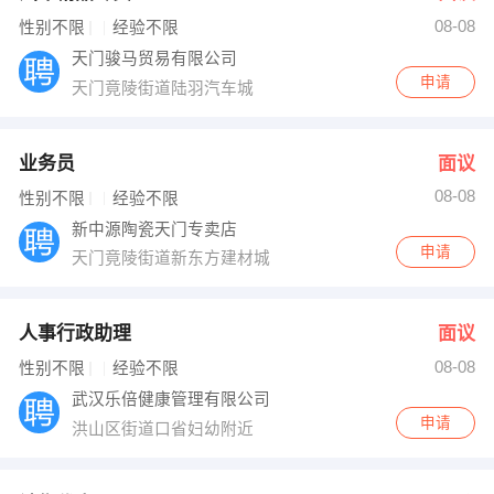
08-08
出纳
保险
性别不限
经验不限
天门骏马贸易有限公司
编辑
法律
申请
天门竟陵街道陆羽汽车城
保洁
贸易采购
业务员
面议
跟单
理财顾问
08-08
性别不限
经验不限
新中源陶瓷天门专卖店
其他职位
申请
天门竟陵街道新东方建材城
人事行政助理
面议
08-08
性别不限
经验不限
武汉乐倍健康管理有限公司
申请
洪山区街道口省妇幼附近