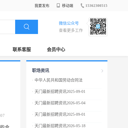
我要发布
移动端
15362300515
微信公众号
查看更多工作
联系客服
会员中心
职场资讯
· 中华人民共和国劳动合同法
· 天门最新招聘资讯2025-09-01
· 天门最新招聘资讯2026-05-04
· 天门最新招聘资讯2025-09-01
.07
· 天门最新招聘资讯2026-05-18
查时，有权查阅与劳动合同、集体合同有关的材料，有权对劳动场所进行实地检查，用人单位和劳动者都应当如实提供有关情况和材料。 劳动行政部门的工作人员进行监督检查，应当出示证件，依法行使职权，文明执法。 第七十六条 县级以上人民政府建设、卫生、安全生产监督管理等有关主管部门在各自职责范围内，对用人单位执行劳动合同制度的情况进行监督管理。 第七十七条 劳动者合法权益受到侵害的，有权要求有关部门依法处理，或者依法申请仲裁、提起诉讼。 第七十八条 工会依法维护劳动者的合法权益，对用人单位履行劳动合同、集体合同的情况进行监督。用人单位违反劳动法律、法规和劳动合同、集体合同的，工会有权提出意见或者要求纠正；劳动者申请仲裁、提起诉讼的，工会依法给予支持和帮助。 第七十九条 任何组织或者个人对违反本法的行为都有权举报，县级以上人民政府劳动行政部门应当及时核实、处理，并对举报有功